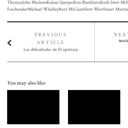
ThomasJohn MacleanKalani QueypoKen BlackburnKodi Smit-McP
FassbenderMichael WhalleyRory McCannSlow WestStuart Mart
PREVIOUS
NEX
MAGI
ARTICLE
Las dificultades de El apóstata
You may also like