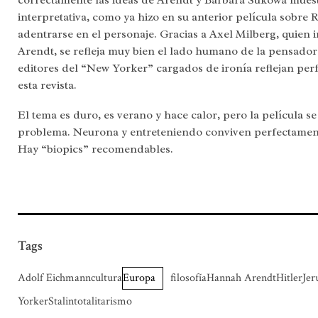
correctamente las ideas de Arendt y Barbara Sukowa mues
interpretativa, como ya hizo en su anterior película sobr
adentrarse en el personaje. Gracias a Axel Milberg, quien 
Arendt, se refleja muy bien el lado humano de la pensadora
editores del “New Yorker” cargados de ironía reflejan perf
esta revista.
El tema es duro, es verano y hace calor, pero la película se
problema. Neurona y entreteniendo conviven perfectament
Hay “biopics” recomendables.
Tags
Adolf Eichmanncultura
Europa
filosofíaHannah ArendtHitlerJe
YorkerStalintotalitarismo