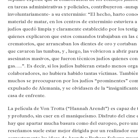
en tareas administrativas y policiales, contribuyeron -aunq
involuntariamente- a su exterminio: “El hecho, harto conoc
material de matar, en los centros de exterminio estuviera
judíos quedó limpia y claramente establecido por los testig
quienes explicaron que estos comandos trabajaban en las c
crematorios, que arrancaban los dientes de oro y cortaban e
que cavaron las tumbas, y , luego, las volvieron a abrir para
asesinatos masivos, que fueron técnicos judíos quienes co
gas…..”. Es decir, si los judíos hubieran estado menos orga
colaboradores, no hubiera habido tantas víctimas. Tambié
muchos se preocuparon por los judíos “prominentes” como
expulsado de Alemania, y se olvidasen de la “insignificant
casa de enfrente.
La película de Von Trotta (“Hannah Arendt”) es capaz de tr
y profundo, sin caer en el maniqueísmo. Disfruto del cine
hay que apartar mucha basura como del europeo, pero una
reseñamos suele estar mejor dirigida por un realizador e