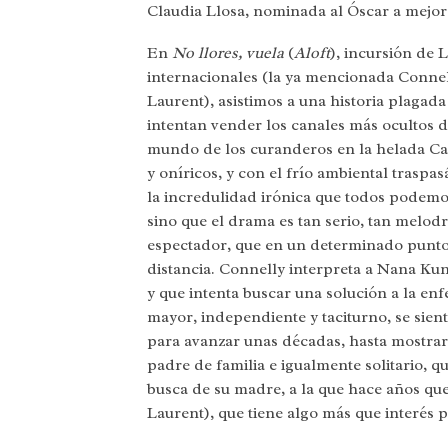
Claudia Llosa, nominada al Óscar a mejor
En
No llores, vuela
(
Aloft
), incursión de 
internacionales (la ya mencionada Connell
Laurent), asistimos a una historia plagad
intentan vender los canales más ocultos de
mundo de los curanderos en la helada Can
y oníricos, y con el frío ambiental traspa
la incredulidad irónica que todos podemos
sino que el drama es tan serio, tan melodr
espectador, que en un determinado punto 
distancia. Connelly interpreta a Nana Kun
y que intenta buscar una solución a la en
mayor, independiente y taciturno, se sie
para avanzar unas décadas, hasta mostrar
padre de familia e igualmente solitario, q
busca de su madre, a la que hace años que
Laurent), que tiene algo más que interés 