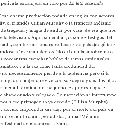
 película extranjera en 2010 por
La teta asustada
.
Llosa en una producción rodada en inglés con actores
y, el irlandés Cillian Murphy o la francesa Mélanie
a de tragedia y magia de andar por casa, de esa que nos
 la televisión. Aquí, sin embargo, somos testigos del
adá, con los personajes rodeados de paisajes gélidos
sándose a los sentimientos. No existen la autobroma o
 vocear tras escuchar hablar de temas espirituales,
amático, y a la vez exige tanta credulidad del
no necesariamente pierde a la audiencia pero sí la
ning, una mujer que vive con su suegro y sus dos hijos
fermedad terminal del pequeño. Es por esto que el
nte abandonado y relegado. La narración se interrumpe
nos a ese primogénito ya crecido (Cillian Murphy),
ue decide emprender un viaje por el norte del país en
 no ve, junto a una periodista, Jannia (Mélanie
profesional en encontrar a Nana.