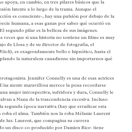
e apoya, en cambio, en tres pilares básicos que la
sión latente a lo largo de la trama. Aunque el
cción es consciente-, hay una pulsión por debajo de la
especie humana, a esas ganas por saber qué ocurrió en
El segundo pilar es la belleza de sus imágenes.
veces que si una historia no sostiene un filme es muy
bajo de Llosa y de su director de fotografía, el
Witch
), es exageradamente bello e hipnótico, hasta el
lando la naturaleza canadiense sin importarnos qué
o protagonista. Jennifer Connelly es una de esas actrices
 Una mente maravillosa
merece la pena recordarse
 una mujer introspectiva, sufridora y dura, Connelly le
alvan a Nana de la trascendencia excesiva. Incluso
la segunda época narrativa (hay que erradicar esta
s roba el alma. También nos la roba Mélanie Laurent
de luz. Laurent, que compagina su carrera
do un disco co-producido por Damien Rice- tiene