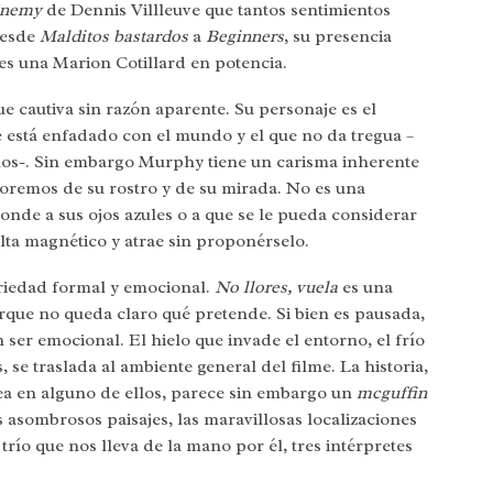
nemy
de Dennis Villleuve que tantos sentimientos
Desde
Malditos bastardos
a
Beginners
, su presencia
 es una Marion Cotillard en potencia.
e cautiva sin razón aparente. Su personaje es el
e está enfadado con el mundo y el que no da tregua –
íos-. Sin embargo Murphy tiene un carisma inherente
oremos de su rostro y de su mirada. No es una
onde a sus ojos azules o a que se le pueda considerar
lta magnético y atrae sin proponérselo.
eriedad formal y emocional.
No llores, vuela
es una
orque no queda claro qué pretende. Si bien es pausada,
n ser emocional. El hielo que invade el entorno, el frío
 se traslada al ambiente general del filme. La historia,
jea en alguno de ellos, parece sin embargo un
mcguffin
 asombrosos paisajes, las maravillosas localizaciones
trío que nos lleva de la mano por él, tres intérpretes