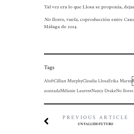
Tal vez era lo que Llosa se proponía, dej
No llores, vuela
, coproducción entre Canad
Málaga de 2014.
Tags
AloftCillian MurphyClaudia LlosaErika Marxx
asustadaMélanie LaurentNancy DrakeNo llore
PREVIOUS ARTICLE
UN FALLIDO FUTURO