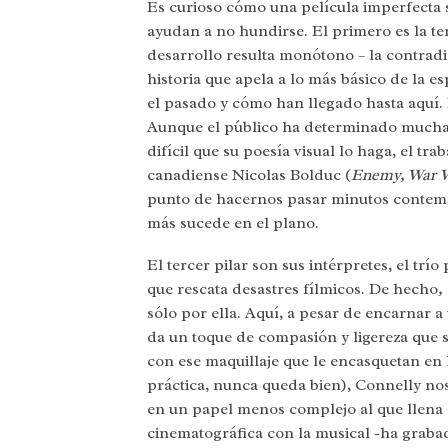
Es curioso cómo una película imperfecta s
ayudan a no hundirse. El primero es la ten
desarrollo resulta monótono – la contradi
historia que apela a lo más básico de la 
el pasado y cómo han llegado hasta aquí. 
Aunque el público ha determinado muchas 
difícil que su poesía visual lo haga, el tra
canadiense Nicolas Bolduc (
Enemy, War 
punto de hacernos pasar minutos contemp
más sucede en el plano.
El tercer pilar son sus intérpretes, el trí
que rescata desastres fílmicos. De hecho
,
sólo por ella. Aquí, a pesar de encarnar a
da un toque de compasión y ligereza que s
con ese maquillaje que le encasquetan en 
práctica, nunca queda bien), Connelly no
en un papel menos complejo al que llena 
cinematográfica con la musical -ha graba