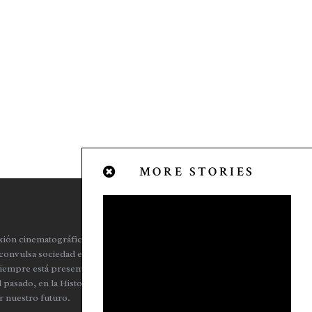
MORE STORIES
lexión cinematográfica. Nuestra intención es
 convulsa sociedad en la que vivimos a través
 siempre está presente, al igual que nos gusta y
 pasado, en la Historia, para comprender
r nuestro futuro.