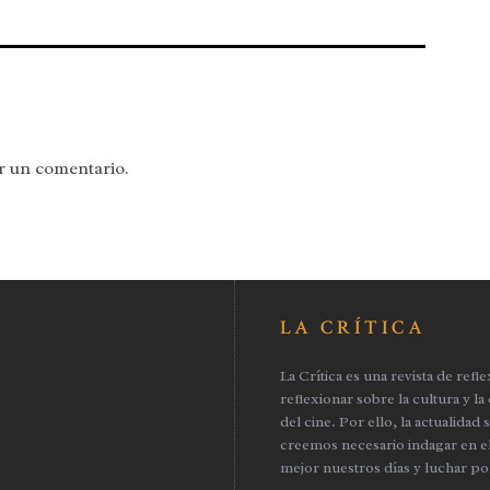
ir un comentario.
LA CRÍTICA
La Crítica es una revista de ref
reflexionar sobre la cultura y la
del cine. Por ello, la actualidad
creemos necesario indagar en el
mejor nuestros días y luchar po