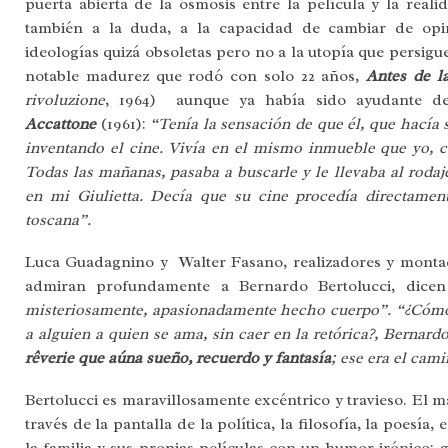
puerta abierta de la ósmosis entre la película y la real
también a la duda, a la capacidad de cambiar de opi
ideologías quizá obsoletas pero no a la utopía que persigu
notable madurez que rodó con solo 22 años,
Antes de l
rivoluzione
, 1964) aunque ya había sido ayudante de
Accattone
(1961):
“Tenía la sensación de que él, que hacía 
inventando el cine. Vivía en el mismo inmueble que yo, 
Todas las mañanas, pasaba a buscarle y le llevaba al rodaj
en mi Giulietta. Decía que su cine procedía directament
toscana”.
Luca Guadagnino y Walter Fasano, realizadores y monta
admiran profundamente a Bernardo Bertolucci, dice
misteriosamente, apasionadamente hecho cuerpo”.
“¿Cómo
a alguien a quien se ama, sin caer en la retórica?, Bernard
rêverie que aúna sueño, recuerdo y fantasía
; ese era el cami
Bertolucci es maravillosamente excéntrico y travieso.
El ma
través de la pantalla de la política, la filosofía, la poesía, 