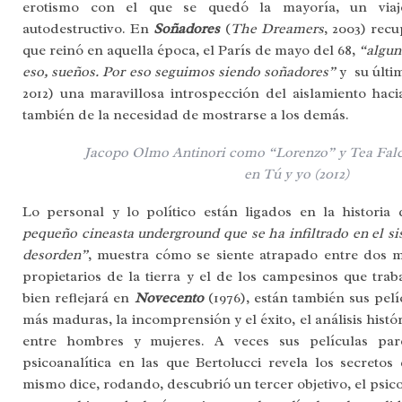
erotismo con el que se quedó la mayoría, un via
autodestructivo. En
Soñadores
(
The Dreamers
, 2003) recu
que reinó en aquella época, el París de mayo del 68,
“algun
eso, sueños. Por eso seguimos siendo soñadores”
y su últi
2012) una maravillosa introspección del aislamiento haci
también de la necesidad de mostrarse a los demás.
Jacopo Olmo Antinori como “Lorenzo” y Tea Fal
en Tú y yo (2012)
Lo personal y lo político están ligados en la historia 
pequeño cineasta underground que se ha infiltrado en el si
desorden”
, muestra cómo se siente atrapado entre dos 
propietarios de la tierra y el de los campesinos que tra
bien reflejará en
Novecento
(1976), están también sus pelí
más maduras, la incomprensión y el éxito, el análisis históri
entre hombres y mujeres. A veces sus películas pare
psicoanalítica en las que Bertolucci revela los secretos
mismo dice, rodando, descubrió un tercer objetivo, el psicoa