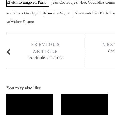
El último tango en París
Jean CocteauJean-Luc GodardLa commar
arañaLuca Guadagnino
Nouvelle Vague
NovecentoPier Paolo Pa
yoWalter Fasano
PREVIOUS
NEX
God 
ARTICLE
Los rituales del diablo
You may also like