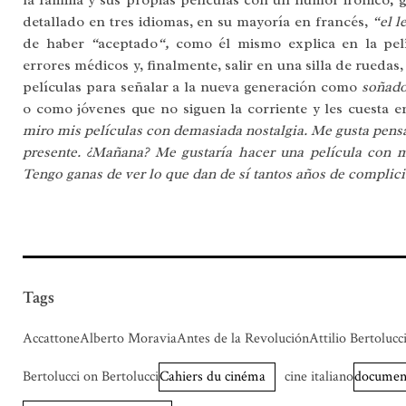
la familia y sus propias películas con un humor irónico;
detallado en tres idiomas, en su mayoría en francés,
“el l
de haber
“
aceptado
“,
como él mismo explica en la pelí
errores médicos y, finalmente, salir en una silla de ruedas
películas para señalar a la nueva generación como
soñado
o como jóvenes que no siguen la corriente y les cuesta 
miro mis películas con demasiada nostalgia. Me gusta pensa
presente. ¿Mañana? Me gustaría hacer una película con mi
Tengo ganas de ver lo que dan de sí tantos años de complic
Tags
AccattoneAlberto MoraviaAntes de la RevoluciónAttilio Bertolucc
Bertolucci on Bertolucci
Cahiers du cinéma
cine italiano
documen