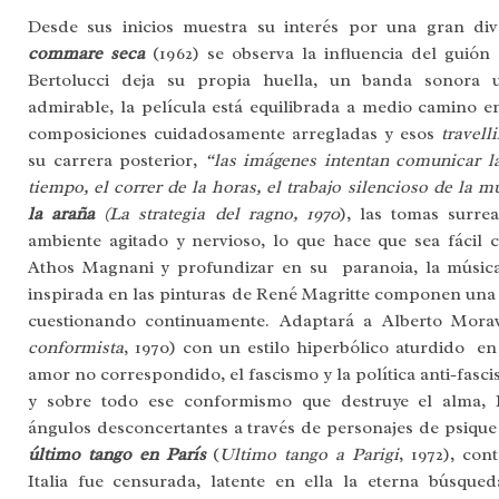
Desde sus inicios muestra su interés por una gran di
commare seca
(1962) se observa la influencia del guión
Bertolucci deja su propia huella, un banda sonora 
admirable, la película está equilibrada a medio camino e
composiciones cuidadosamente arregladas y esos
travell
su carrera posterior,
“las imágenes intentan comunicar la
tiempo, el correr de la horas, el trabajo silencioso de la m
la araña
(La strategia del ragno, 1970
), las tomas surre
ambiente agitado y nervioso, lo que hace que sea fácil 
Athos Magnani y profundizar en su paranoia, la música 
inspirada en las pinturas de René Magritte componen una 
cuestionando continuamente. Adaptará a Alberto Mor
conformista
, 1970) con un estilo hiperbólico aturdido en
amor no correspondido, el fascismo y la política anti-fasc
y sobre todo ese conformismo que destruye el alma, B
ángulos desconcertantes a través de personajes de psique
último tango en París
(
Ultimo tango a Parigi
, 1972), con
Italia fue censurada, latente en ella la eterna búsque